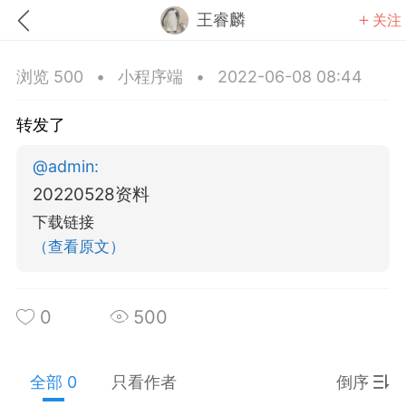
王睿麟
关注
浏览 500
•
小程序端
•
2022-06-08 08:44
转发了
@
admin
:
题库
赚题库券
充值
20220528资料
下载链接
何赚金币和题库券
（查看原文）
击加入上海学习交流群，资料免费领
0
500
全部 0
只看作者
倒序