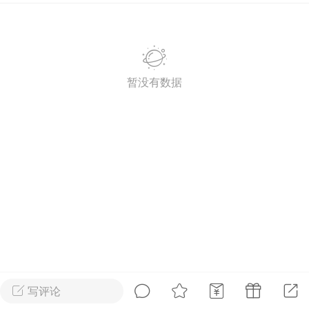
转发了
烟舞
0
0
暂没有数据
中考资料
上海高考
刊阅读搞定上海中
60篇外刊阅读搞定上海高
写评论
心词（附解析）
考必备核心词（附解析）