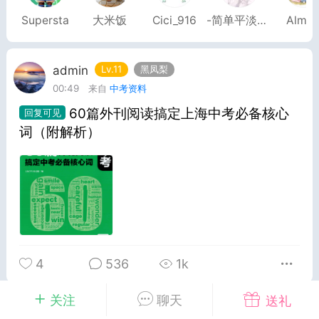
Supersta
大米饭
Cici_916
-简单平淡。就好
Alma
转发了
烟舞
0
0
admin
Lv.11
黑凤梨
00:49
中考资料
中考资料
上海高考
60篇外刊阅读搞定上海中考必备核心
词（附解析）
4
536
1k
刊阅读搞定上海中
60篇外刊阅读搞定上海高
关注
聊天
送礼
心词（附解析）
考必备核心词（附解析）
admin
Lv.11
黑凤梨