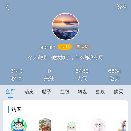
资料
admin
Lv.11
黑凤梨
题库
赚题库券
充值
个人说明：他太懒了，什么都没有写
3149
0
6489
6834
何赚金币和题库券
粉丝
关注
人气
魅力
击加入上海学习交流群，资料免费领
全部
动态
帖子
红包
转发
喜欢
购买
访客