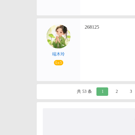
268125
端木玲
Lv.5
共 53 条
1
2
3