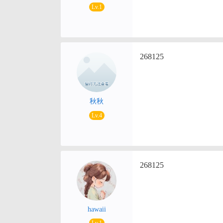
Lv.1
268125
秋秋
Lv.4
268125
hawaii