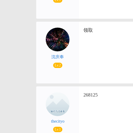
Lv.1
领取
沈庆奉
Lv.2
268125
thecityo
Lv.1