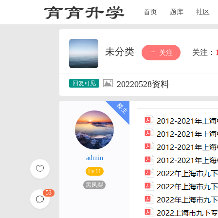
首页
题库
社区
未分类
关注：
关注
20220528资料
admin
Lv.11
黑凤梨
53