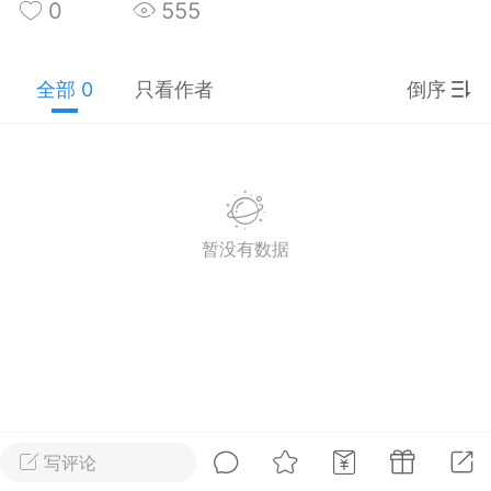
0
555
全部 0
只看作者
倒序
2026届上海高考英语作文
新教改新题型—语
思维与技巧+讲义
择专项（附解析）
暂没有数据
admin
0
1
初中英语
上海高考
写评论