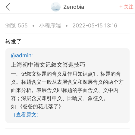
Zenobia
关注
浏览 555
•
小程序端
•
2022-05-15 13:16
转发了
@
admin
:
题库
赚题库券
充值
​上海初中语文记叙文答题技巧
一、记叙文标题的含义及作用知识点1．标题的含
何赚金币和题库券
义。标题含义一般从表层含义和深层含义的两个方
击加入上海学习交流群，资料免费领
面来分析。表层含义即标题的字面含义、文中内
容；深层含义即引申义、比喻义、象征义。
初中英语
高中英语
如 《爸爸的花儿落了》
（查看原文）