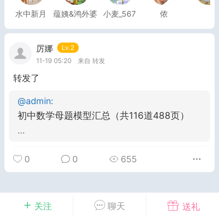
水中新月
蕴姨&鸿外婆
小麦_567
侬
G
厉娜
Lv.2
11-19 05:20
转发
转发了
考语文新题型阅读
2026上海新高考试题分类
@
admin
:
汇编英语（共351页）
初中数学母题模型汇总（共116道488页）
2
admin
0
...
上海高考
初中英语
0
0
655
关注
聊天
送礼