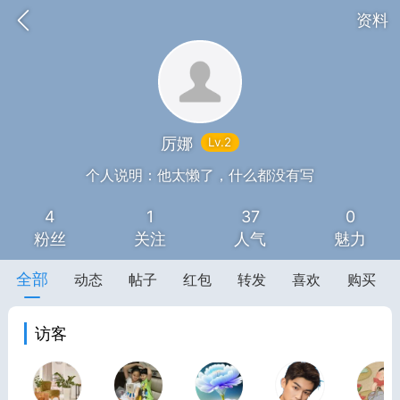
资料
厉娜
Lv.2
题库
赚题库券
充值
个人说明：他太懒了，什么都没有写
4
1
37
0
何赚金币和题库券
粉丝
关注
人气
魅力
击加入上海学习交流群，资料免费领
全部
动态
帖子
红包
转发
喜欢
购买
中考资料
上海高考
访客