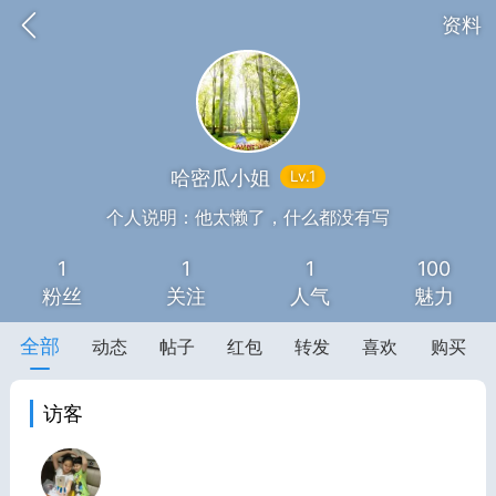
资料
哈密瓜小姐
Lv.1
题库
赚题库券
充值
个人说明：他太懒了，什么都没有写
1
1
1
100
何赚金币和题库券
粉丝
关注
人气
魅力
击加入上海学习交流群，资料免费领
全部
动态
帖子
红包
转发
喜欢
购买
中考资料
上海高考
访客