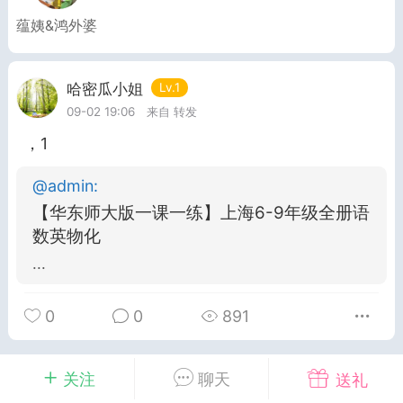
蕴姨&鸿外婆
哈密瓜小姐
Lv.1
09-02 19:06
转发
，1
考语文新题型阅读
2026上海新高考试题分类
@
admin
:
汇编英语（共351页）
【华东师大版一课一练】上海6-9年级全册语
2
admin
0
数英物化
...
上海高考
初中英语
0
0
891
关注
聊天
送礼