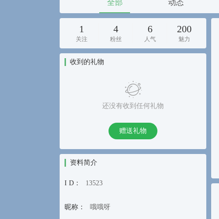
全部
动态
1
4
6
200
关注
粉丝
人气
魅力
收到的礼物
还没有收到任何礼物
赠送礼物
资料简介
I D：
13523
昵称：
哦哦呀