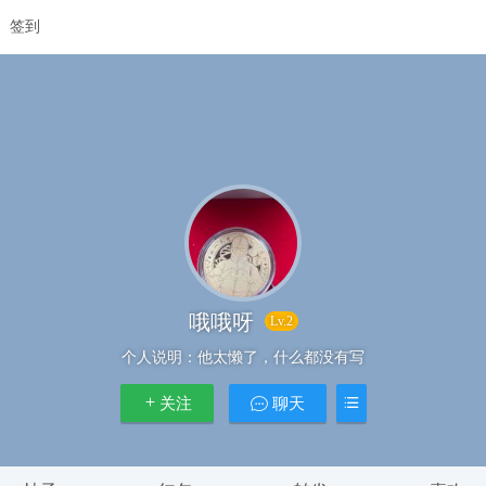
签到
哦哦呀
Lv.2
个人说明：
他太懒了，什么都没有写
关注
聊天