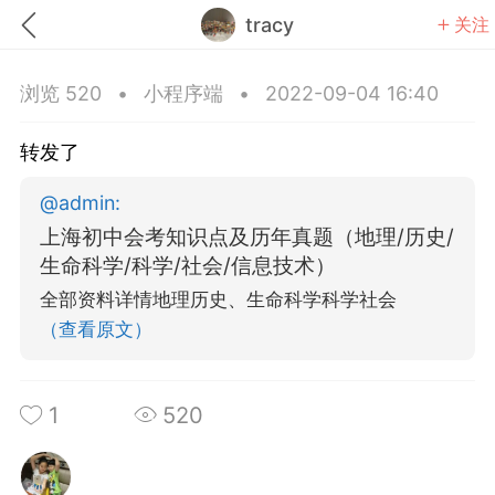
tracy
关注
浏览 520
•
小程序端
•
2022-09-04 16:40
转发了
@
admin
:
题库
赚题库券
充值
上海初中会考知识点及历年真题（地理/历史/
生命科学/科学/社会/信息技术）
何赚金币和题库券
全部资料详情地理历史、生命科学科学社会
击加入上海学习交流群，资料免费领
（查看原文）
上海高考
初中英语
1
520