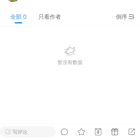
2027年上海市初中英语考
全部 0
只看作者
倒序
纲词汇天天练（共144页）
admin
1
上海高考
暂没有数据
词汇默写本附答案
局）
0
初中英语
写评论