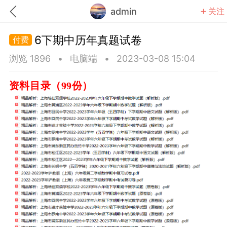
admin
关注
6下期中历年真题试卷
浏览 1896
•
电脑端
•
2023-03-08 15:04
资料目录（99份）
题库
赚题库券
充值
何赚金币和题库券
击加入上海学习交流群，资料免费领