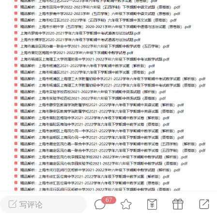
转发了
烟舞
0
0
中考资料
上海高考
刊阅读搞定上海中
67
60篇外刊阅读搞定上海高
写评论
心词（附解析）
考必备核心词（附解析）