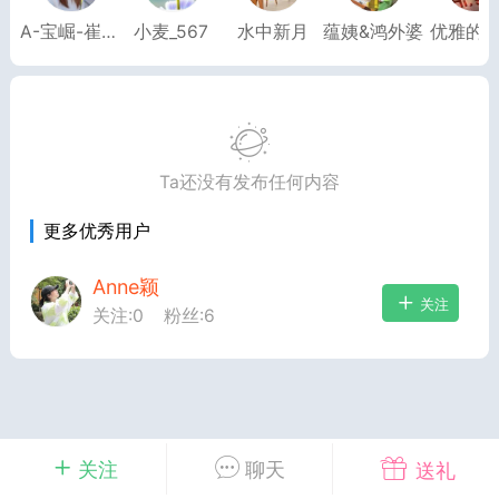
A-宝崛-崔伟玲
小麦_567
水中新月
蕴姨&鸿外婆
优雅的
2027年上海市初中英语考
纲词汇天天练（共144页）
admin
1
上海高考
Ta还没有发布任何内容
词汇默写本附答案
更多优秀用户
局）
Anne颖
0
关注
关注:
0
粉丝:
6
初中英语
关注
聊天
送礼