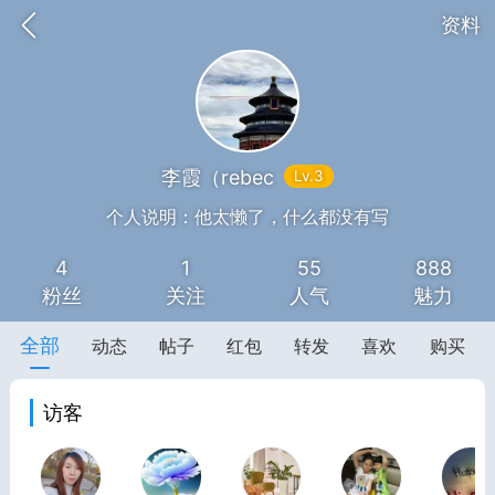
资料
李霞（rebec
Lv.3
题库
赚题库券
充值
个人说明：他太懒了，什么都没有写
4
1
55
888
何赚金币和题库券
粉丝
关注
人气
魅力
击加入上海学习交流群，资料免费领
全部
动态
帖子
红包
转发
喜欢
购买
上海高考
初中英语
访客