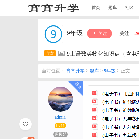
首页
题库
社区
9年级
关注：
2
关注
9上语数英物化知识点（含电
当前位置：
育育升学
>
题库
>
9年级
>
正文
admin
Lv.11
黑凤梨