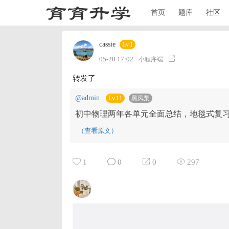
首页
题库
社区
cassie
Lv.1
05-20 17:02
小程序端
转发了
@admin
Lv.11
黑凤梨
初中物理两年各单元全面总结，地毯式复
（查看原文）
1
0
0
297