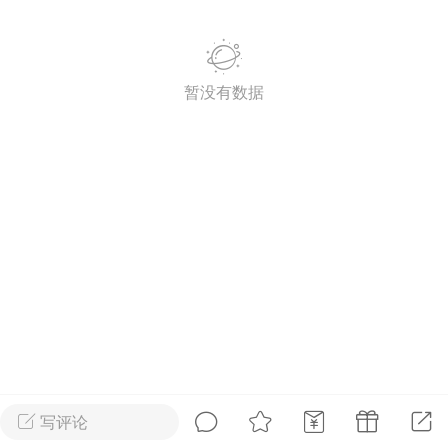
2027年上海市初中英语考
纲词汇天天练（共144页）
暂没有数据
admin
1
上海高考
词汇默写本附答案
局）
0
初中英语
写评论