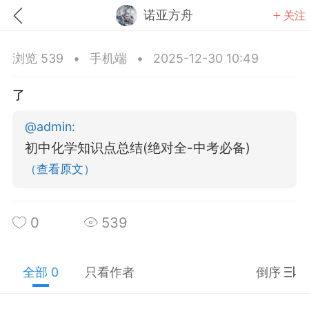
诺亚方舟
关注
浏览 539
•
手机端
•
2025-12-30 10:49
了
@
admin
:
题库
赚题库券
充值
初中化学知识点总结(绝对全-中考必备)
（查看原文）
何赚金币和题库券
击加入上海学习交流群，资料免费领
0
539
上海高考
初中英语
全部 0
只看作者
倒序