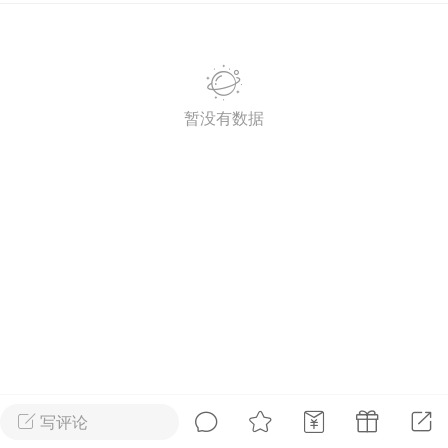
2027年上海市初中英语考
纲词汇天天练（共144页）
admin
1
暂没有数据
上海高考
词汇默写本附答案
局）
0
初中英语
写评论