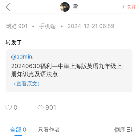
雪
关注
浏览 901
•
手机端
•
2024-12-21 06:59
转发了
@
admin
:
题库
赚题库券
充值
20240630福利—牛津上海版英语九年级上
册知识点及语法点
何赚金币和题库券
（查看原文）
击加入上海学习交流群，资料免费领
0
901
上海高考
初中英语
全部 0
只看作者
倒序