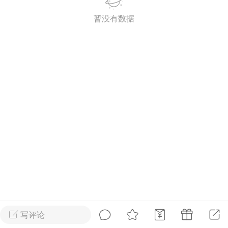
暂没有数据
2027年上海市初中英语考
纲词汇天天练（共144页）
admin
2
上海高考
词汇默写本附答案
局）
0
初中英语
写评论