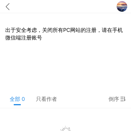
出于安全考虑，关闭所有PC网站的注册，请在手机
微信端注册账号
题库
赚题库券
充值
何赚金币和题库券
击加入上海学习交流群，资料免费领
全部 0
只看作者
倒序
上海高考
初中英语