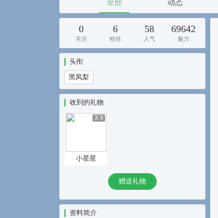
全部
动态
0
6
58
69642
关注
粉丝
人气
魅力
头衔
黑凤梨
收到的礼物
X 8
小星星
赠送礼物
资料简介