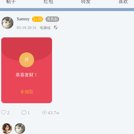
帖子
红包
转发
喜欢
Sammy
Lv.16
黑凤梨
05-19 20:31
电脑端
开
恭喜发财！
未领取
2
1
43.7w