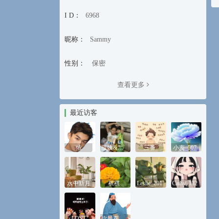
I D：
6968
昵称：
Sammy
性别：
保密
查看更多
最近访客
侬
蕴姨&鸿外婆
三番
小麦_567
水中新月
祺祺
Leslie_201
Cathy_132
LOST
你最喜欢的蜡烛