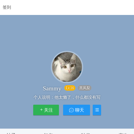
签到
Sammy
Lv.16
黑凤梨
个人说明：
他太懒了，什么都没有写
关注
聊天