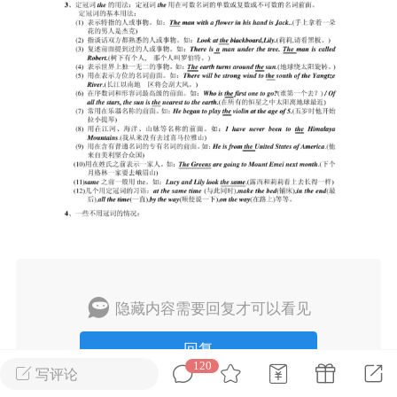
2027年上海市初中英语考
纲词汇天天练（共144页）
admin
2
上海高考
词汇默写本附答案
局）
0
初中英语
隐藏内容需要回复才可以看见
回复
120
写评论