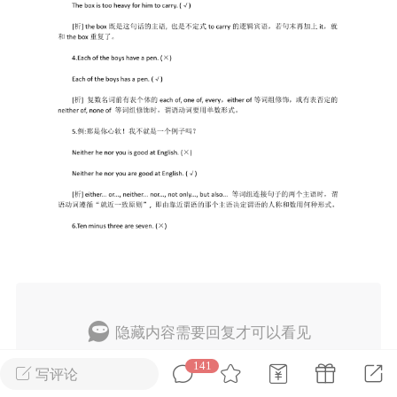
考语文新题型阅读
2026上海新高考试题分类
汇编英语（共351页）
2
admin
0
上海高考
初中英语
隐藏内容需要回复才可以看见
141
回复
写评论