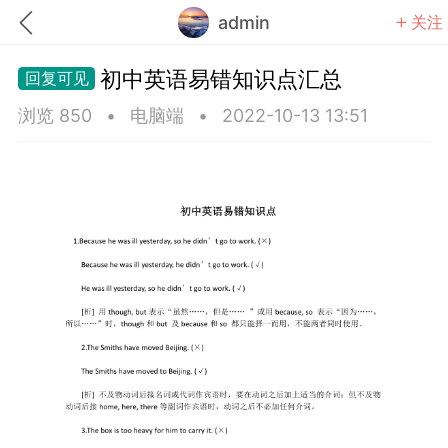
admin
关注
初中英语易错知识点汇总
浏览 850
•
电脑端
•
2022-10-13 13:51
题库
赚题库券
充值
何赚金币和题库券
击加入上海学习交流群，资料免费领
中考资料
上海高考