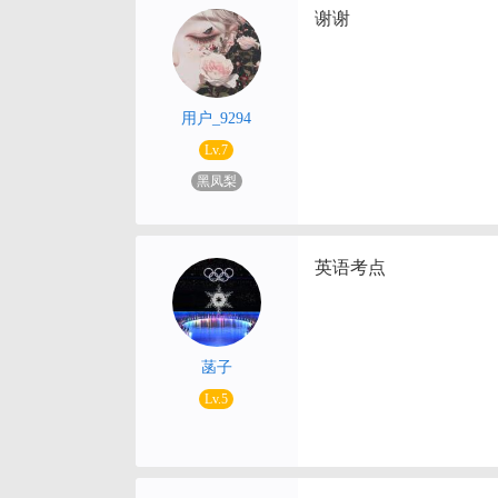
谢谢
用户_9294
Lv.7
黑凤梨
英语考点
菡子
Lv.5