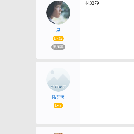
443279
泉
Lv.12
黑凤梨
，
陆郁琦
Lv.3