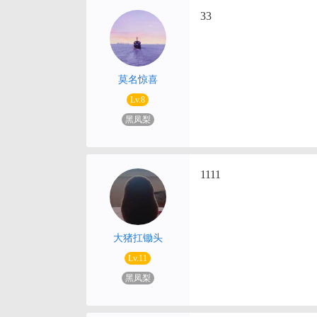
33
莫名惊喜
Lv.8
黑凤梨
1111
大猪扛锄头
Lv.11
黑凤梨