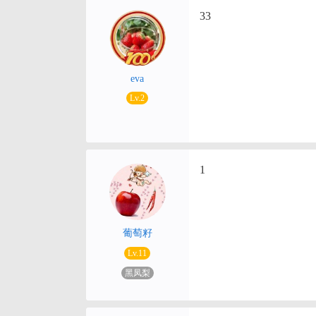
33
eva
Lv.2
1
葡萄籽
Lv.11
黑凤梨