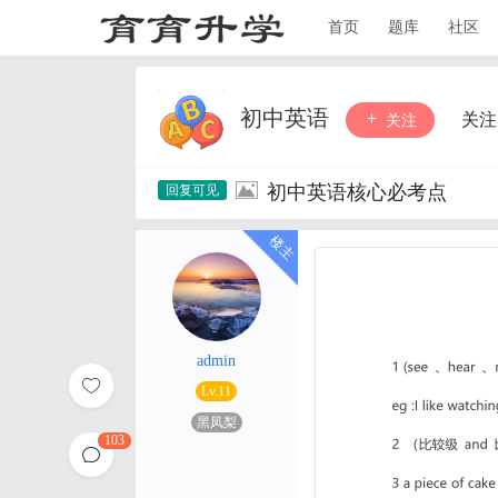
首页
题库
社区
初中英语
关注
关注
初中英语核心必考点
admin
Lv.11
黑凤梨
103