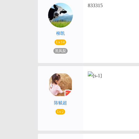
833315
柳凯
Lv.14
黑凤梨
陈毓超
Lv.2