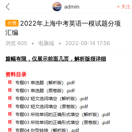
admin
关注
2022年上海中考英语一模试题分项
汇编
浏览 605
•
电脑端
•
2022-09-14 17:56
题库
赚题库券
充值
篇幅有限，仅展示前面几页，解析版很详细
何赚金币和题库券
资料目录
击加入上海学习交流群，资料免费领
中考资料
上海高考