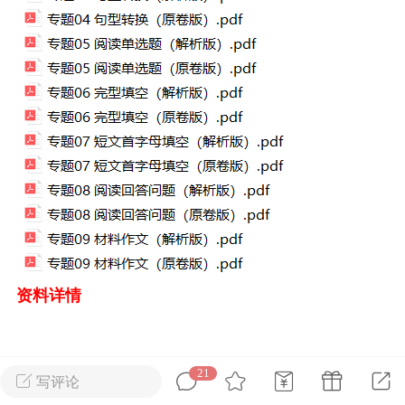
考语文新题型阅读
2026上海新高考试题分类
汇编英语（共351页）
0
admin
0
上海高考
初中英语
资料详情
21
写评论