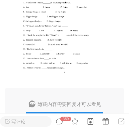
转发了
烟舞
0
0
中考资料
上海高考
隐藏内容需要回复才可以看见
回复
刊阅读搞定上海中
360
60篇外刊阅读搞定上海高
写评论
心词（附解析）
考必备核心词（附解析）