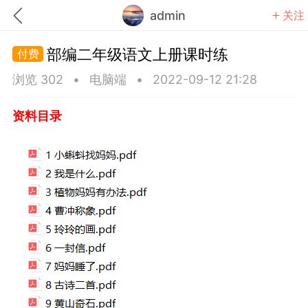
admin
关注
部编二年级语文上册课时练
浏览 302
•
电脑端
•
2022-09-12 21:28
资料目录
题库
赚题库券
充值
何赚金币和题库券
击加入上海学习交流群，资料免费领
中考资料
上海高考