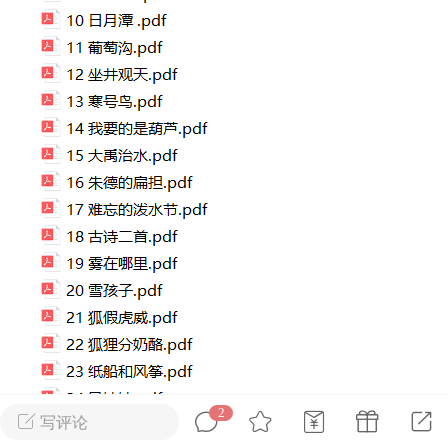
考语文新题型阅读
2026上海新高考试题分类
汇编英语（共351页）
2
admin
0
上海高考
初中英语
2
写评论