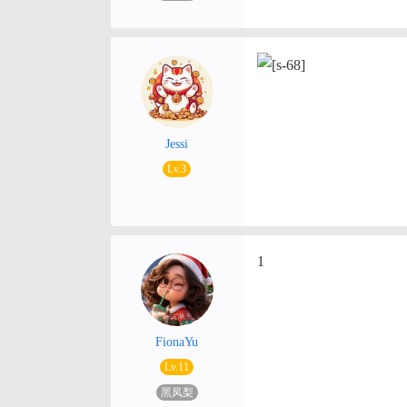
Jessi
Lv.3
1
FionaYu
Lv.11
黑凤梨