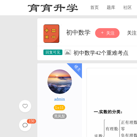
首页
题库
社区
初中数学
关注
关注
初中数学42个重难考点
admin
Lv.11
黑凤梨
150