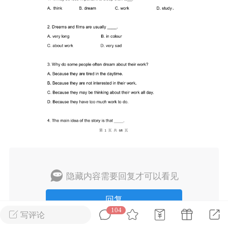
考语文新题型阅读
2026上海新高考试题分类
汇编英语（共351页）
0
admin
0
上海高考
初中英语
隐藏内容需要回复才可以看见
回复
104
写评论