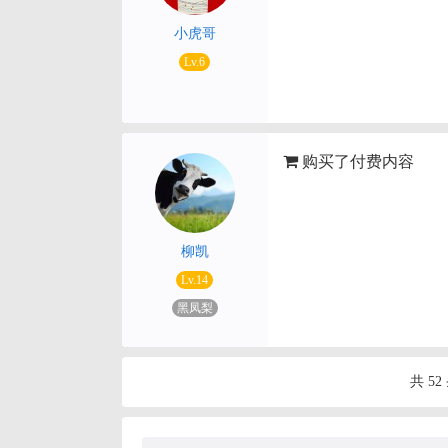
小虎哥
Lv.6
购买了付费内容
柳凯
Lv.14
黑凤梨
共 52