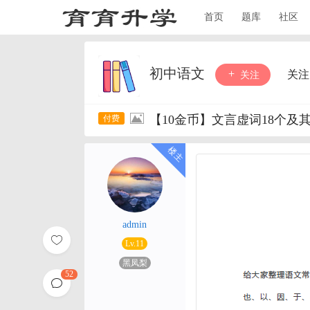
首页
题库
社区
初中语文
关注
关注
【10金币】文言虚词18个及
admin
Lv.11
黑凤梨
52