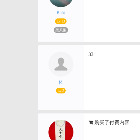
Bpht
Lv.13
黑凤梨
33
jd
Lv.2
购买了付费内容