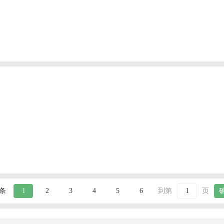
 条
1
2
3
4
5
6
到第
页