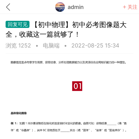
admin
关注
【初中物理】初中必考图像题大
全，收藏这一篇就够了！
浏览 1252
•
电脑端
•
2022-08-25 15:34
题库
赚题库券
充值
何赚金币和题库券
击加入上海学习交流群，资料免费领
中考资料
上海高考