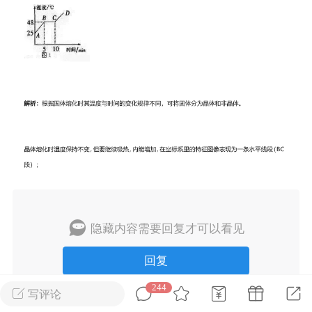
刊阅读搞定上海中
60篇外刊阅读搞定上海高
心词（附解析）
考必备核心词（附解析）
4
admin
0
中考资料
小学英语
隐藏内容需要回复才可以看见
回复
244
KET词汇合集
写评论