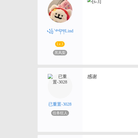
꧁༺ཌ༈Lind
Lv.3
黑凤梨
感谢
已重置-3028
任务狂人