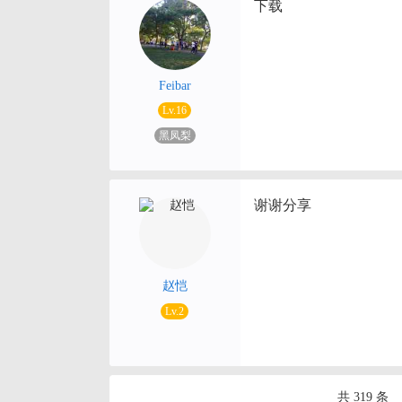
下载
Feibar
Lv.16
黑凤梨
谢谢分享
赵恺
Lv.2
共 319 条