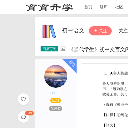
首页
题库
社区
初中语文
关注
关注
《当代学生》初中文言文阅
admin
Lv.11
黑凤梨
319