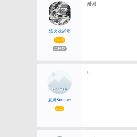
谢谢
烽火戏诸侯
Lv.10
黑凤梨
111
夏妍Summer
Lv.2