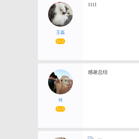
1111
王磊
Lv.2
感谢总结
何
Lv.5