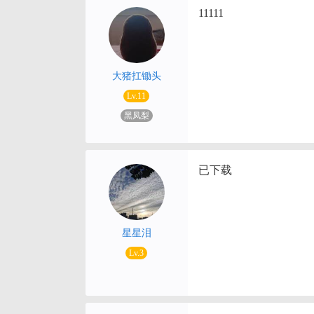
11111
大猪扛锄头
Lv.11
黑凤梨
已下载
星星泪
Lv.3