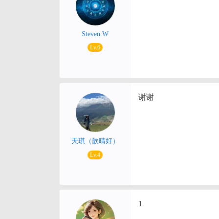
Steven.W
Lv.6
谢谢
天琪（歆晴好）
Lv.4
1