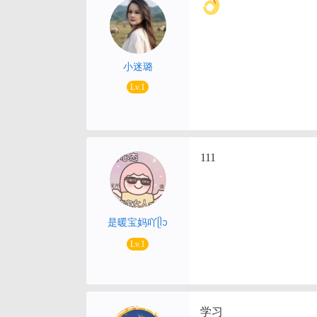
小迷璐
Lv.1
111
是暖宝妈吖ᥫᩣ
Lv.1
学习