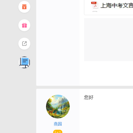
您好
燕园
Lv.1