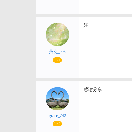
好
燕窝_905
Lv.1
感谢分享
grace_742
Lv.2