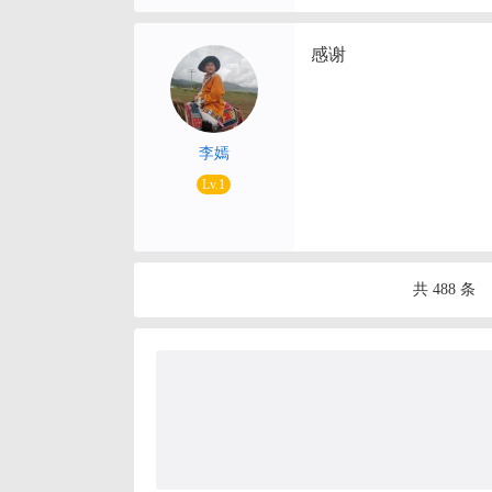
感谢
李嫣
Lv.1
共 488 条