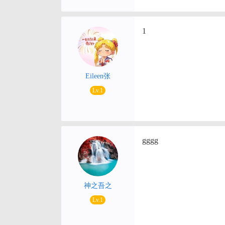
1
Eileen张
Lv.1
gggg
神之吾之
Lv.1