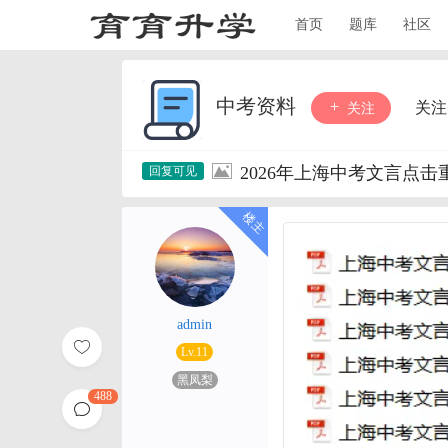
首页
题库
社区
中考资料
关注
关注
2026年上海中考文言点
admin
Lv.11
黑凤梨
488