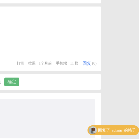
回复
打赏
拉黑
1个月前
手机端
11 楼
(0)
页
确定
回复了
admin
的帖子