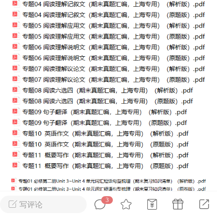
2027年上海市初中英语考
纲词汇天天练（共144页）
admin
2
上海高考
词汇默写本附答案
局）
0
初中英语
3
写评论