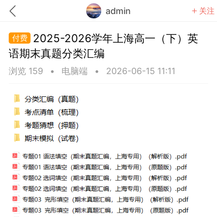
admin
关注
2025-2026学年上海高一（下）英
语期末真题分类汇编
浏览 159
•
电脑端
•
2026-06-15 11:11
题库
赚题库券
充值
何赚金币和题库券
击加入上海学习交流群，资料免费领
上海高考
初中英语