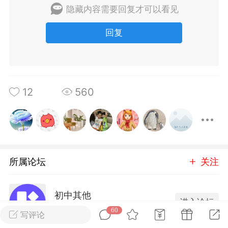
隐藏内容需要回复才可以看见
转发了
回复
烟舞
0
0
中考资料
上海高考
12
560
所属论坛
关注
初中其他
进入论坛
刊阅读搞定上海中
60
60篇外刊阅读搞定上海高
写评论
534成员
26内容
心词（附解析）
考必备核心词（附解析）