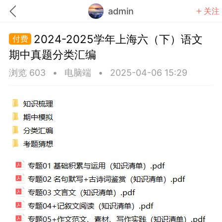
admin
关注
2024-2025学年上海六（下）语文
期中真题分类汇编
浏览 603
•
电脑端
•
2025-04-06 15:29
题库
赚题库券
充值
何赚金币和题库券
击加入上海学习交流群，资料免费领