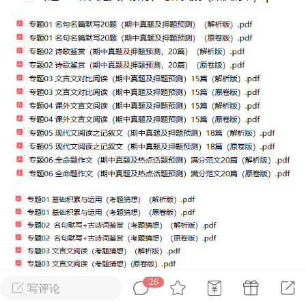
转发了
烟舞
0
0
中考资料
上海高考
刊阅读搞定上海中
26
60篇外刊阅读搞定上海高
写评论
心词（附解析）
考必备核心词（附解析）