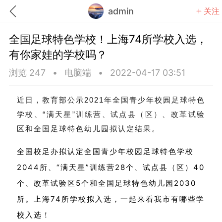
admin
关注
全国足球特色学校！上海74所学校入选，
有你家娃的学校吗？
浏览 247
•
电脑端
•
2022-04-17 03:51
题库
赚题库券
充值
近日，教育部公示2021年全国青少年校园足球特色
学校、“满天星”训练营、试点县（区）、改革试验
何赚金币和题库券
区和全国足球特色幼儿园拟认定结果。
击加入上海学习交流群，资料免费领
全国校足办拟认定全国青少年校园足球特色学校
2044所、“满天星”训练营28个、试点县（区）40
上海高考
初中英语
个、改革试验区5个和全国足球特色幼儿园2030
所。上海74所学校拟入选，一起来看我市有哪些学
校入选！