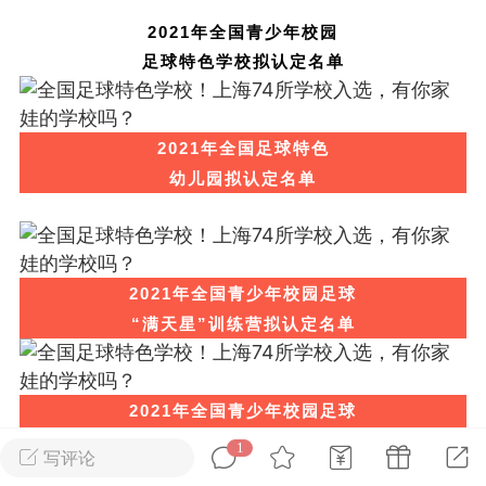
2021年全国青少年校园
足球特色学校拟认定名单
上海市高考英语词
2021年全国足球特色
508页）
幼儿园拟认定名单
上海兰生初中英语语法必刷
346道易错题（含答案）
1
admin
0
初中英语
2021年全国青少年校园足球
小学语文
“满天星”训练营拟认定名单
语听力基础版+提
2021年全国青少年校园足球
、7、8年级+中考
改革试验区拟认定名单
1
写评论
0