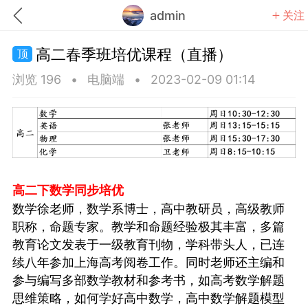
admin
关注
高二春季班培优课程（直播）
浏览 196
•
电脑端
•
2023-02-09 01:14
题库
赚题库券
充值
何赚金币和题库券
击加入上海学习交流群，资料免费领
高二下数学同步培优
数学徐老师，数学系博士，高中教研员，高级教师
职称，命题专家。教学和命题经验极其丰富，多篇
上海高考
初中英语
教育论文发表于一级教育刊物，学科带头人，已连
续八年参加上海高考阅卷工作。同时老师还主编和
参与编写多部数学教材和参考书，如高考数学解题
思维策略，如何学好高中数学，高中数学解题模型