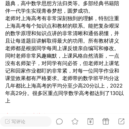
题典，高中数学思想方法归类等。多部经典书籍陪
伴一代学生实现青春梦想，圆梦成功。
2027年上海市初中英语考
老师对上海高考有非常深刻独到的理解，特别注重
纲词汇天天练（共144页）
上海高考每个知识点和教材的联系。能把复杂艰深
admin
的数学原理和知识点讲的非常清晰和通俗易懂，并
1
且让每道题目讲解取得最大的功用。所有教材讲义
上海高考
老师都是根据同学每周上课反馈亲自编写和修改。
同时老师非常风趣幽默，上课风格自然清新，一点
词汇默写本附答案
没有名师架子，对同学有问必答，但老师对上课笔
局）
记和回家作业都盯的非常紧，对每一位同学作业和
课堂效果都有严格要求。老师带的数学班平均分这
0
几年都比上海高考的平均分至少高20分以上，2022
初中英语
年高29分。很多区重点同学数学高考都达到了130以
上
高二物理
同步培优
写评论
物理课是张老师执教，张老师在江苏省一中长期执