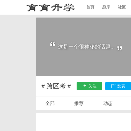
首页
题库
社区
这是一个很神秘的话题...
# 跨区考 #
关注
发表
全部
推荐
动态