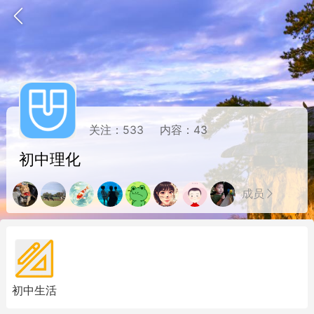
关注：
533
内容：
43
题库
赚题库券
充值
初中理化
何赚金币和题库券
击加入上海学习交流群，资料免费领
成员
初中英语
上海高考
初中生活