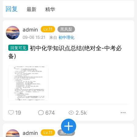
回复
最新
精华
上海市初中英语考
天练（共144页）
admin
Lv.11
黑凤梨
0
09-06 15:21
初中理化
初中化学知识点总结(绝对全-中考必
初中英语
备)
2026年上海高考数学真题
完全解读（试卷点评+真题
解读）
admin
1
小学数学
19
674
2.5k
上海1-5年级必刷数学思维
admin
Lv.11
黑凤梨
精选题型（含答案）