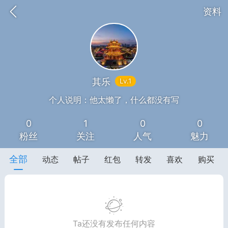
资料
其乐
Lv.1
题库
赚题库券
充值
个人说明：他太懒了，什么都没有写
0
1
0
0
何赚金币和题库券
粉丝
关注
人气
魅力
击加入上海学习交流群，资料免费领
全部
动态
帖子
红包
转发
喜欢
购买
中考资料
上海高考
Ta还没有发布任何内容