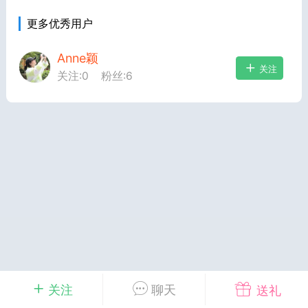
更多优秀用户
Anne颖
关注
关注:
0
粉丝:
6
考语文新题型阅读
2026上海新高考试题分类
汇编英语（共351页）
2
admin
0
上海高考
初中英语
关注
聊天
送礼