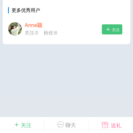
更多优秀用户
转发了
烟舞
0
0
Anne颖
关注
关注:
0
粉丝:
6
中考资料
上海高考
刊阅读搞定上海中
60篇外刊阅读搞定上海高
关注
聊天
送礼
心词（附解析）
考必备核心词（附解析）