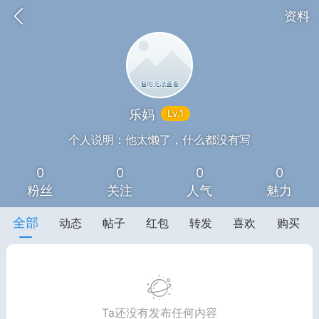
资料
乐妈
Lv.1
题库
赚题库券
充值
个人说明：他太懒了，什么都没有写
0
0
0
0
何赚金币和题库券
粉丝
关注
人气
魅力
击加入上海学习交流群，资料免费领
全部
动态
帖子
红包
转发
喜欢
购买
Ta还没有发布任何内容