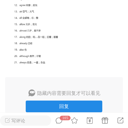
刊阅读搞定上海中
60篇外刊阅读搞定上海高
心词（附解析）
考必备核心词（附解析）
3
admin
0
中考资料
小学英语
隐藏内容需要回复才可以看见
回复
105
KET词汇合集
写评论