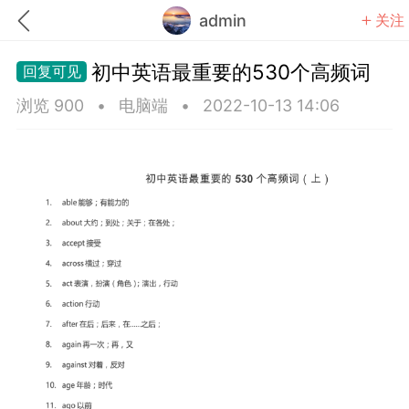
admin
关注
初中英语最重要的530个高频词
浏览 900
•
电脑端
•
2022-10-13 14:06
题库
赚题库券
充值
何赚金币和题库券
击加入上海学习交流群，资料免费领
中考资料
上海高考