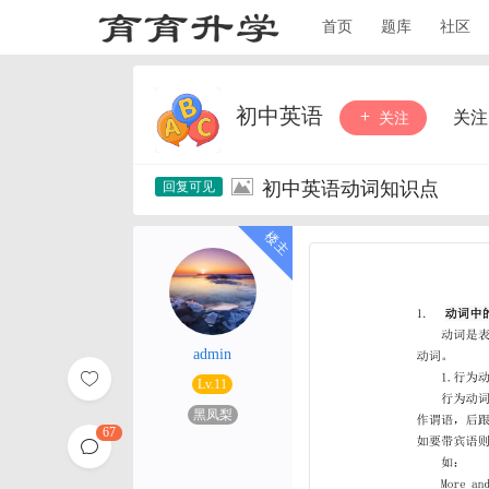
首页
题库
社区
初中英语
关注
关注
初中英语动词知识点
admin
Lv.11
黑凤梨
67