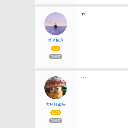
33
莫名惊喜
Lv.8
黑凤梨
111
大猪扛锄头
Lv.11
黑凤梨