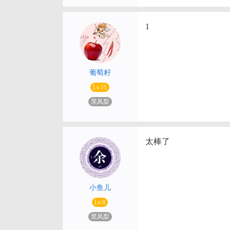
1
葡萄籽
Lv.11
黑凤梨
太棒了
小鱼儿
Lv.8
黑凤梨