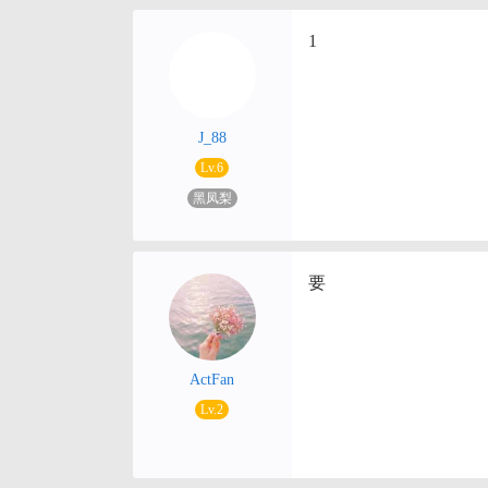
1
J_88
Lv.6
黑凤梨
要
ActFan
Lv.2