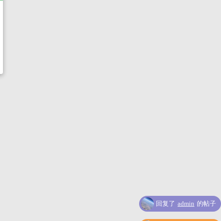
回复了
admin
的帖子