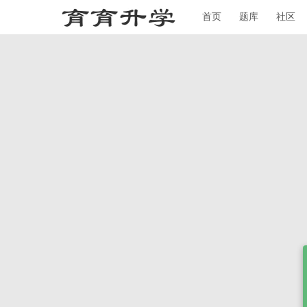
首页
题库
社区