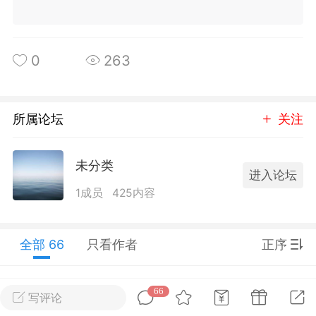
0
263
所属论坛
关注
上海高考数学真题
上海中考英语新题型透视与
（试卷点评+真题
突破
未分类
进入论坛
1
admin
1
1成员
425内容
小学数学
初中英语
全部 66
只看作者
正序
66
泰迪
Lv.1
写评论
年级必刷数学思维
3年前
小程序端
2楼
（含答案）