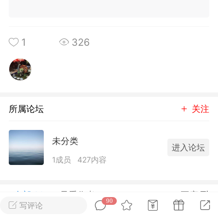
转发了
烟舞
0
0
1
326
中考资料
上海高考
所属论坛
关注
未分类
进入论坛
1成员
427内容
全部 90
只看作者
正序
刊阅读搞定上海中
90
60篇外刊阅读搞定上海高
写评论
心词（附解析）
考必备核心词（附解析）