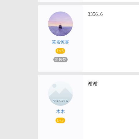
335616
莫名惊喜
Lv.8
黑凤梨
谢谢
木木
Lv.3