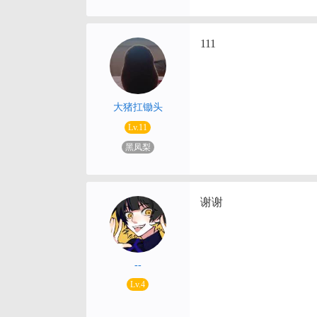
111
大猪扛锄头
Lv.11
黑凤梨
谢谢
--
Lv.4