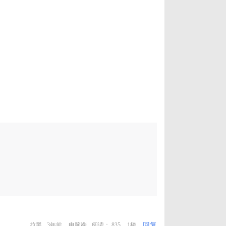
回复
拉黑
3年前
电脑端
阅读： 835
1楼