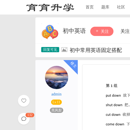
首页
题库
社区
初中英语
关注
关注
初中常用英语固定搭配
admin
Lv.11
黑凤梨
132