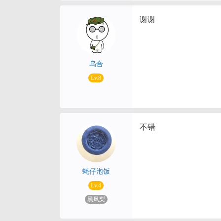
谢谢
乌合
Lv.8
不错
蚝仔泡饭
Lv.4
黑凤梨