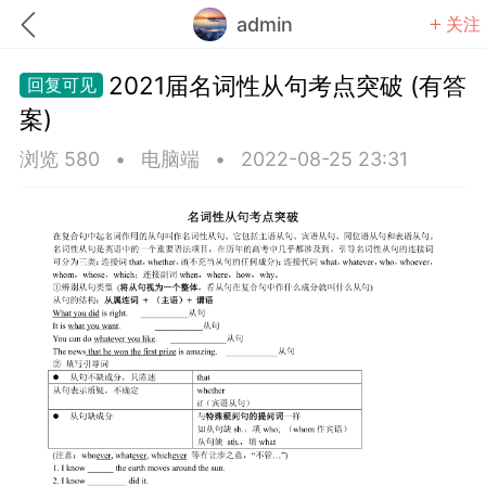
admin
关注
2021届名词性从句考点突破 (有答
案)
浏览 580
•
电脑端
•
2022-08-25 23:31
题库
赚题库券
充值
何赚金币和题库券
击加入上海学习交流群，资料免费领
上海高考
初中英语