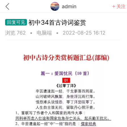
admin
关注
初中34首古诗词鉴赏
浏览 762
•
电脑端
•
2022-08-25 16:12
题库
赚题库券
充值
何赚金币和题库券
击加入上海学习交流群，资料免费领
中考资料
上海高考