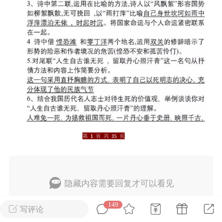
考语文新题型阅读
2026上海新高考试题分类
汇编英语（共351页）
0
admin
0
上海高考
初中英语
隐藏内容需要回复才可以看见
149
回复
写评论