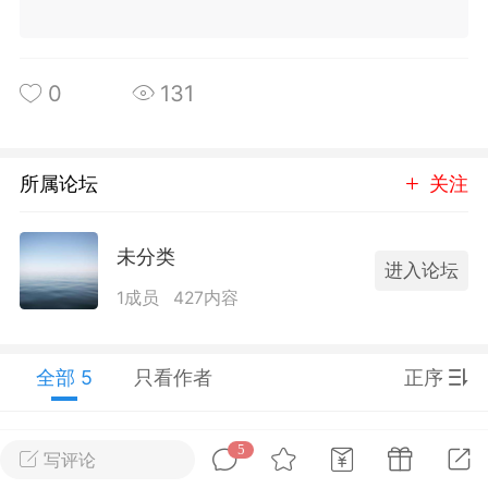
转发了
烟舞
0
0
0
131
中考资料
上海高考
所属论坛
关注
未分类
进入论坛
1成员
427内容
全部 5
只看作者
正序
刊阅读搞定上海中
5
60篇外刊阅读搞定上海高
沈庆奉
Lv.2
写评论
心词（附解析）
考必备核心词（附解析）
4年前
小程序端
3楼