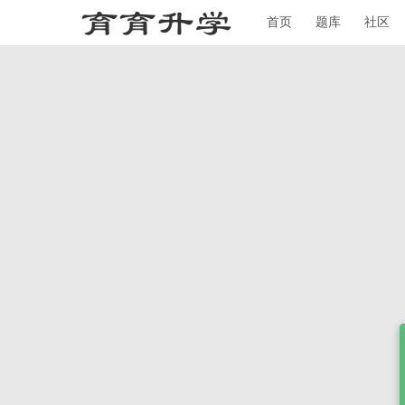
首页
题库
社区