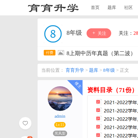
首页
题库
社区
8年级
关注：
2
关注
8上期中历年真题（第二波）
当前位置：
育育升学
>
题库
>
8年级
>
正文
资料目录（71份）
admin
Lv.11
黑凤梨